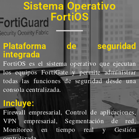
Sistema Operativo
FortiOS
Plataforma de seguridad
integrada
FortiOS es el sistema operativo que ejecutan
los equipos FortiGate y permite administrar
todas las funciones de seguridad desde una
consola centralizada.
Incluye:
Firewall empresarial, Control de aplicaciones,
VPN empresarial, Segmentación de red,
Monitoreo en tiempo real y Gestión
centralizada