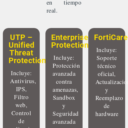
en tiempo
real.
UTP –
Enterprise
FortiCare
Unified
Protection
Incluye:
Threat
Incluye:
Soporte
Protection
Protección
técnico
Incluye:
avanzada
oficial,
Antivirus,
contra
Actualizacio
IPS,
amenazas,
y
Filtro
Sandbox
Reemplazo
web,
y
de
Control
Seguridad
hardware
de
avanzada