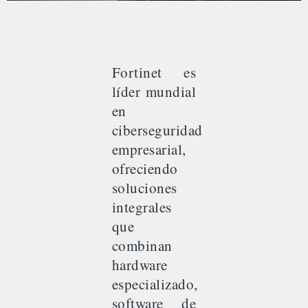
Fortinet en Panamá
– Hardware,
Fortinet es
Software y Licencias
líder mundial
Empresariales
en
ciberseguridad
Fortinet en Panamá – Hardware, Software y Licencias
empresarial,
Empresariales
ofreciendo
soluciones
Solicita cotización de Fortinet en Panamá
integrales
que
combinan
hardware
especializado,
software de