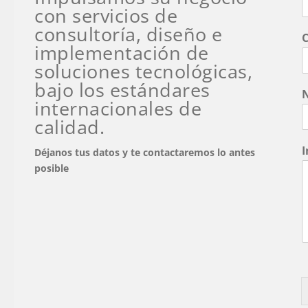
con servicios de
consultoría, diseño e
C
implementación de
soluciones tecnológicas,
bajo los estándares
internacionales de
calidad.
I
Déjanos tus datos y te contactaremos lo antes
o
posible
b
r
e
C
o
p
l
e