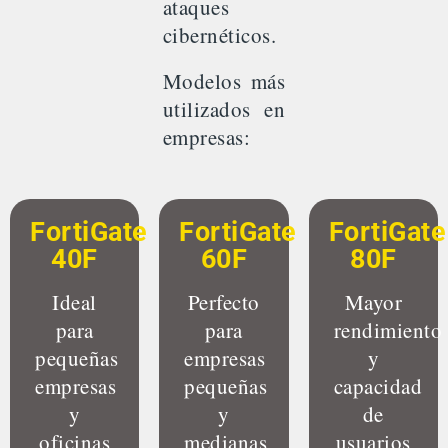
ataques
cibernéticos.
Modelos más
utilizados en
empresas:
FortiGate
FortiGate
FortiGate
40F
60F
80F
Ideal
Perfecto
Mayor
para
para
rendimiento
pequeñas
empresas
y
empresas
pequeñas
capacidad
y
y
de
oficinas
medianas
usuarios