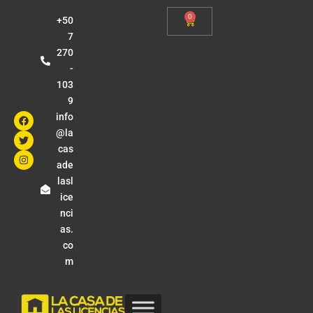
0
+50
7
270
-
103
9
info
@la
cas
ade
lasl
ice
nci
as.
co
m