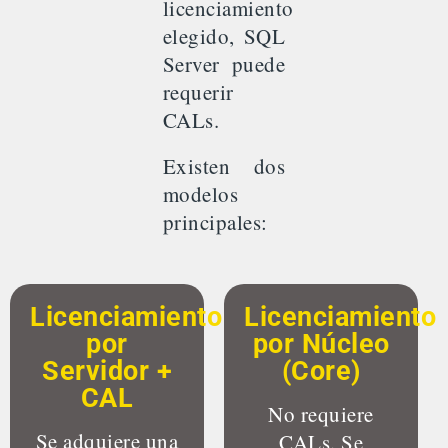
licenciamiento
elegido, SQL
Server puede
requerir
CALs.
Existen dos
modelos
principales:
Licenciamiento
Licenciamiento
por
por Núcleo
Servidor +
(Core)
CAL
No requiere
Se adquiere una
CALs. Se