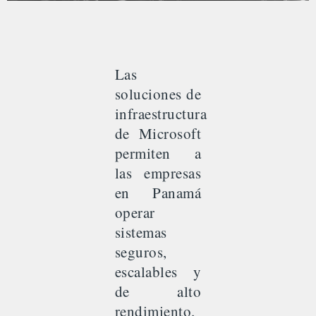
Licencias Microsoft
de Infraestructura
Las
Empresarial en
soluciones de
Panamá
infraestructura
de Microsoft
Licencias Microsoft de Infraestructura Empresarial en
permiten a
Panamá
las empresas
en Panamá
Solicita licencias Microsoft de
operar
infraestructura
sistemas
seguros,
escalables y
de alto
rendimiento.