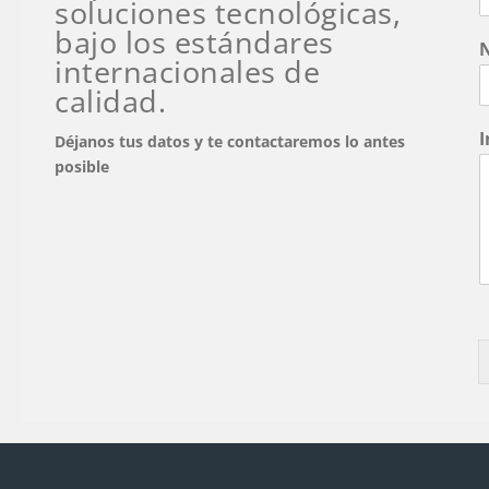
soluciones tecnológicas,
e
bajo los estándares
t
o
internacionales de
q
calidad.
e
I
Déjanos tus datos y te contactaremos lo antes
posible