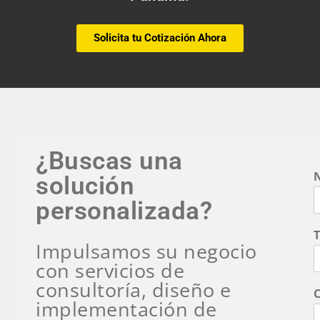
Solicita tu Cotización Ahora
¿Buscas una
solución
personalizada?
e
Impulsamos su negocio
C
con servicios de
o
consultoría, diseño e
C
p
implementación de
l