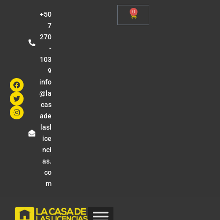
0
+50
7
270
-
103
9
info
@la
cas
ade
lasl
ice
nci
as.
co
m