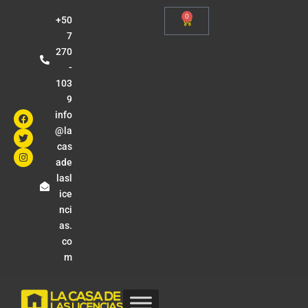
0
+50
7
270
-
103
9
info
@la
cas
ade
lasl
ice
nci
as.
co
m