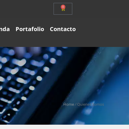
0
nda
Portafolio
Contacto
Home
/
Quienes Somos