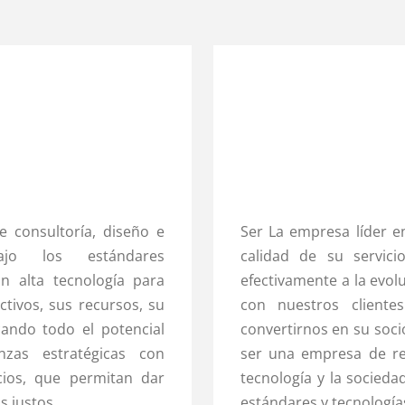
e consultoría, diseño e
Ser La empresa líder e
ajo los estándares
calidad de su servic
an alta tecnología para
efectivamente a la evol
ctivos, sus recursos, su
con nuestros cliente
cando todo el potencial
convertirnos en su soci
anzas estratégicas con
ser una empresa de re
ios, que permitan dar
tecnología y la socieda
s justos.
estándares y tecnologías