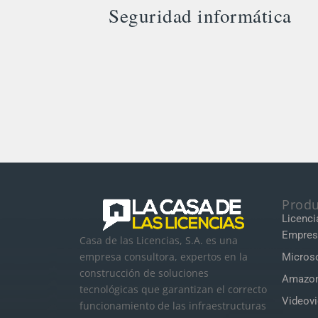
Seguridad informática
Produ
Licenci
Empres
Casa de las Licencias, S.A. es una
empresa consultora, expertos en la
Microso
construcción de soluciones
Amazon
tecnológicas que garantizan el correcto
Videovi
funcionamiento de las infraestructuras