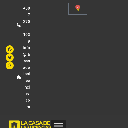
0
+50
7
270
-
103
9
info
@la
cas
ade
lasl
ice
nci
as.
co
m